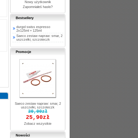
Nowy użytkownik
Zapomniałeś hasło?
Bestsellery
durgol swiss espresso
2x125ml + 125ml
Saeco zestaw napraw: smar, 2
uszczelki, szczoteczk
Promocje
Saeco zestaw napraw: smar, 2
uszczelki, szczoteczk
30,00zł
25,90zł
Zobacz wszystkie
Nowości