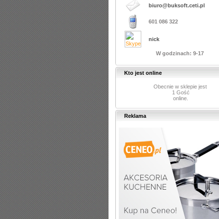
biuro@buksoft.ceti.pl
601 086 322
nick
W godzinach: 9-17
Kto jest online
Obecnie w sklepie jest
1 Gość
online.
Reklama