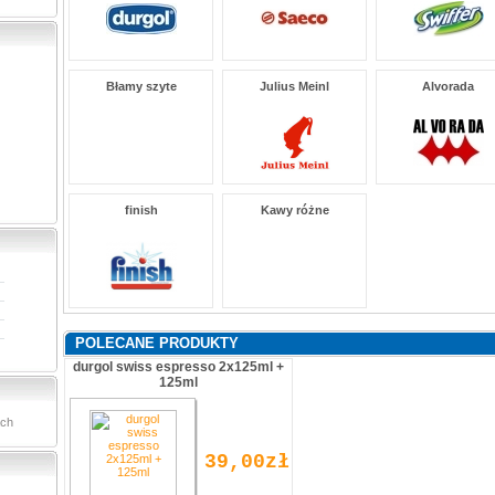
Błamy szyte
Julius Meinl
Alvorada
finish
Kawy różne
POLECANE PRODUKTY
durgol swiss espresso 2x125ml +
125ml
ach
39,00zł