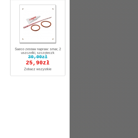
Saeco zestaw napraw: smar, 2
uszczelki, szczoteczk
30,00zł
25,90zł
Zobacz wszystkie