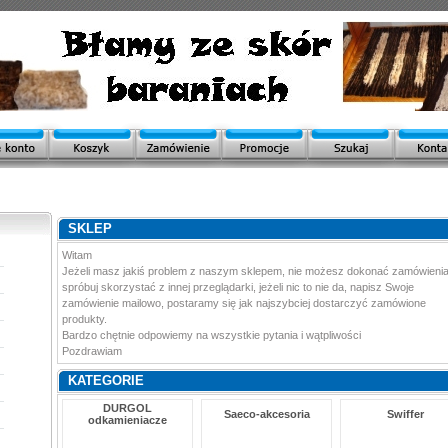
SKLEP
Witam
Jeżeli masz jakiś problem z naszym sklepem, nie możesz dokonać zamówienia
spróbuj skorzystać z innej przeglądarki, jeżeli nic to nie da, napisz Swoje
zamówienie mailowo, postaramy się jak najszybciej dostarczyć zamówione
produkty.
Bardzo chętnie odpowiemy na wszystkie pytania i wątpliwości
Pozdrawiam
KATEGORIE
DURGOL
Saeco-akcesoria
Swiffer
odkamieniacze