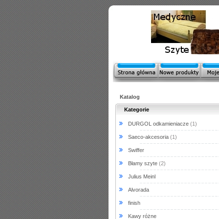
Katalog
Kategorie
DURGOL odkamieniacze
(1)
Saeco-akcesoria
(1)
Swiffer
Błamy szyte
(2)
Julius Meinl
Alvorada
finish
Kawy różne