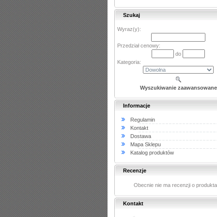
Szukaj
Wyraz(y):
Przedział cenowy:
do
Kategoria:
Wyszukiwanie zaawansowane
Informacje
Regulamin
Kontakt
Dostawa
Mapa Sklepu
Katalog produktów
Recenzje
Obecnie nie ma recenzji o produkt
Kontakt