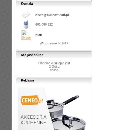
Kontakt
biuro@buksoft.ceti.pl
601 086 322
nick
W godzinach: 9-17
Kto jest online
Obecnie w sklepie jest
2 Gości
online.
Reklama