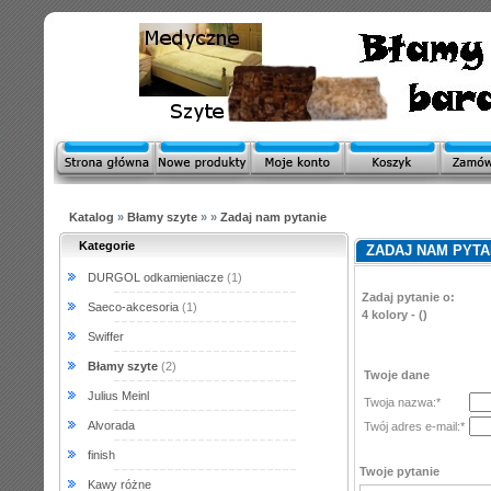
Katalog
»
Błamy szyte
»
»
Zadaj nam pytanie
Kategorie
ZADAJ NAM PYTA
DURGOL odkamieniacze
(1)
Zadaj pytanie o:
Saeco-akcesoria
(1)
4 kolory - ()
Swiffer
Błamy szyte
(2)
Twoje dane
Julius Meinl
Twoja nazwa:*
Alvorada
Twój adres e-mail:*
finish
Twoje pytanie
Kawy różne